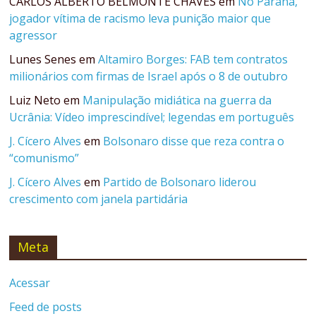
CARLOS ALBERTO BELMONTE CHAVES
em
No Paraná,
jogador vítima de racismo leva punição maior que
agressor
Lunes Senes
em
Altamiro Borges: FAB tem contratos
milionários com firmas de Israel após o 8 de outubro
Luiz Neto
em
Manipulação midiática na guerra da
Ucrânia: Vídeo imprescindível; legendas em português
J. Cícero Alves
em
Bolsonaro disse que reza contra o
“comunismo”
J. Cícero Alves
em
Partido de Bolsonaro liderou
crescimento com janela partidária
Meta
Acessar
Feed de posts