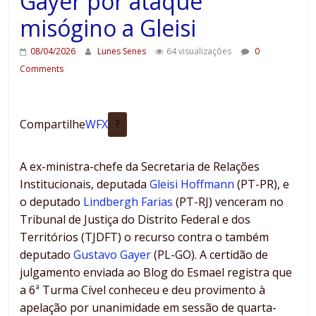
Gayer por ataque
misógino a Gleisi
08/04/2026
Lunes Senes
64 visualizações
0
Comments
Compartilhe
W
F
X
?
A ex-ministra-chefe da Secretaria de Relações
Institucionais, deputada
Gleisi Hoffmann
(PT-PR), e
o deputado
Lindbergh Farias
(PT-RJ) venceram no
Tribunal de Justiça do Distrito Federal e dos
Territórios (TJDFT) o recurso contra o também
deputado
Gustavo Gayer
(PL-GO). A certidão de
julgamento enviada ao Blog do Esmael registra que
a 6ª Turma Cível conheceu e deu provimento à
apelação por unanimidade em sessão de quarta-