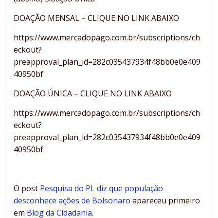
DOAÇÃO MENSAL – CLIQUE NO LINK ABAIXO
https://www.mercadopago.com.br/subscriptions/ch
eckout?
preapproval_plan_id=282c035437934f48bb0e0e409
40950bf
DOAÇÃO ÚNICA – CLIQUE NO LINK ABAIXO
https://www.mercadopago.com.br/subscriptions/ch
eckout?
preapproval_plan_id=282c035437934f48bb0e0e409
40950bf
O post
Pesquisa do PL diz que população
desconhece ações de Bolsonaro
apareceu primeiro
em
Blog da Cidadania
.