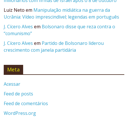
milionários com firmas de Israel após o 8 de outubro
Luiz Neto
em
Manipulação midiática na guerra da
Ucrânia: Vídeo imprescindível; legendas em português
J. Cícero Alves
em
Bolsonaro disse que reza contra o
“comunismo”
J. Cícero Alves
em
Partido de Bolsonaro liderou
crescimento com janela partidária
Meta
Acessar
Feed de posts
Feed de comentários
WordPress.org