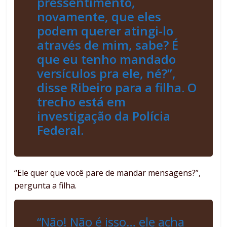
pressentimento,
novamente, que eles
podem querer atingi-lo
através de mim, sabe? É
que eu tenho mandado
versículos pra ele, né?”,
disse Ribeiro para a filha. O
trecho está em
investigação da Polícia
Federal.
“Ele quer que você pare de mandar mensagens?”,
pergunta a filha.
“Não! Não é isso… ele acha