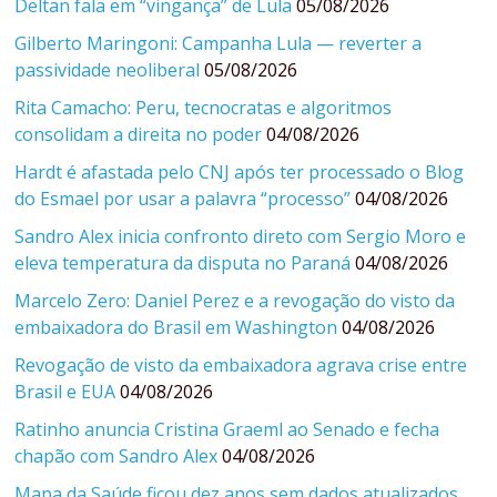
Deltan fala em “vingança” de Lula
05/08/2026
Gilberto Maringoni: Campanha Lula — reverter a
passividade neoliberal
05/08/2026
Rita Camacho: Peru, tecnocratas e algoritmos
consolidam a direita no poder
04/08/2026
Hardt é afastada pelo CNJ após ter processado o Blog
do Esmael por usar a palavra “processo”
04/08/2026
Sandro Alex inicia confronto direto com Sergio Moro e
eleva temperatura da disputa no Paraná
04/08/2026
Marcelo Zero: Daniel Perez e a revogação do visto da
embaixadora do Brasil em Washington
04/08/2026
Revogação de visto da embaixadora agrava crise entre
Brasil e EUA
04/08/2026
Ratinho anuncia Cristina Graeml ao Senado e fecha
chapão com Sandro Alex
04/08/2026
Mapa da Saúde ficou dez anos sem dados atualizados