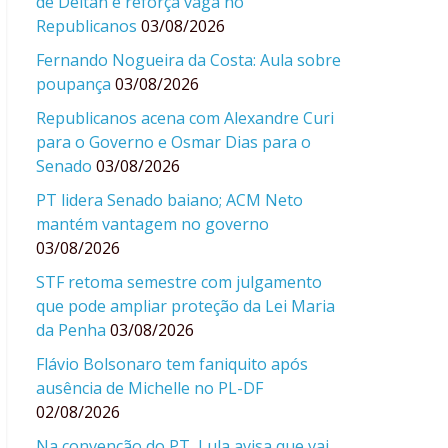
de Deltan e reforça vaga no
Republicanos
03/08/2026
Fernando Nogueira da Costa: Aula sobre
poupança
03/08/2026
Republicanos acena com Alexandre Curi
para o Governo e Osmar Dias para o
Senado
03/08/2026
PT lidera Senado baiano; ACM Neto
mantém vantagem no governo
03/08/2026
STF retoma semestre com julgamento
que pode ampliar proteção da Lei Maria
da Penha
03/08/2026
Flávio Bolsonaro tem faniquito após
ausência de Michelle no PL-DF
02/08/2026
Na convenção do PT, Lula avisa que vai