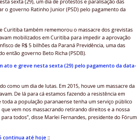
sta sexta (29), um dia de protestos e paralisação das
nar o governo Ratinho Junior (PSD) pelo pagamento da
 de Curitiba também rememorou o massacre dos grevistas
tavam mobilizados em Curitiba para impedir a aprovação
nfisco de R$ 5 bilhões da Paraná Previdência, uma das
do então governo Beto Richa (PSDB).
m ato e greve nesta sexta (29) pelo pagamento da data-
ado como um dia de lutas. Em 2015, houve um massacre da
tavam. De lá para cá estamos fazendo a resistência em
ue toda a população paranaense tenha um serviço público
, que vem nos massacrando retirando direitos e a nossa
 para todos”, disse Marlei Fernandes, presidente do Fórum
15 continua até hoje
::