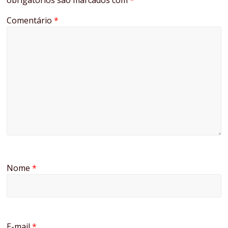
obrigatórios são marcados com
*
Comentário
*
Nome
*
E-mail
*