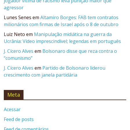
jogador vítima de racismo leva punição maior que
agressor
Lunes Senes
em
Altamiro Borges: FAB tem contratos
milionários com firmas de Israel após o 8 de outubro
Luiz Neto
em
Manipulação midiática na guerra da
Ucrânia: Vídeo imprescindível; legendas em português
J. Cícero Alves
em
Bolsonaro disse que reza contra o
“comunismo”
J. Cícero Alves
em
Partido de Bolsonaro liderou
crescimento com janela partidária
Meta
Acessar
Feed de posts
Feed de comentários