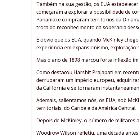
Também na sua gestão, os EUA estabelecer
começaram a explorar a possibilidade de co
Panamá) e compraram territórios da Dinamar
troca do reconhecimento da soberania desse 
É óbvio que os EUA, quando McKinley chegou
experiência em expansionismo, exploração e
Mas o ano de 1898 marcou forte inflexão imp
Como destacou Harshit Prajapati em recente
derrubaram um império europeu, adquiriram 
da Califórnia e se tornaram instantaneament
Ademais, salientamos nós, os EUA, sob McKi
territoriais, do Caribe e da América Central.
Depois de McKinley, o número de militares am
Woodrow Wilson refletiu, uma década antes