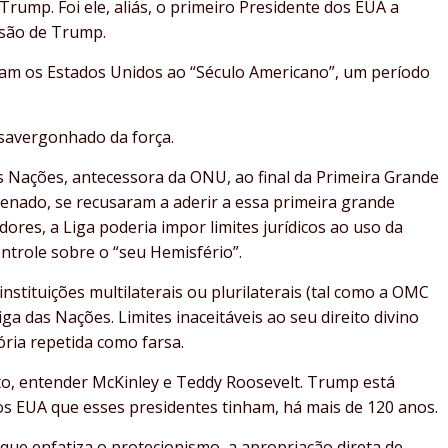
ump. Foi ele, aliás, o primeiro Presidente dos EUA a
ssão de Trump.
ram os Estados Unidos ao “Século Americano”, um período
savergonhado da força.
as Nações, antecessora da ONU, ao final da Primeira Grande
enado, se recusaram a aderir a essa primeira grande
ores, a Liga poderia impor limites jurídicos ao uso da
ntrole sobre o “seu Hemisfério”.
nstituições multilaterais ou plurilaterais (tal como a OMC
a das Nações. Limites inaceitáveis ao seu direito divino
tória repetida como farsa.
to, entender McKinley e Teddy Roosevelt. Trump está
s EUA que esses presidentes tinham, há mais de 120 anos.
que enfatiza o protecionismo, a apropriação direta de