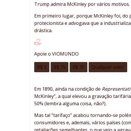
Trump admira McKinley por vários motivos.
Em primeiro lugar, porque McKinley foi, do 
protecionista e advogava que a industrializ
drástica.
Apoie o VIOMUNDO
R$ 5
R$ 15
R$ 35
Qualquer valor
Em 1890, ainda na condição de
Representati
McKinley”, a qual elevou a gravação tarifá
50% (lembra alguma coisa, não?).
Mas tal “tarifaço” acabou tornando-se polê
consumidores e, ademais, vários países (c
retaliações semelhantes, o que veio a agrav