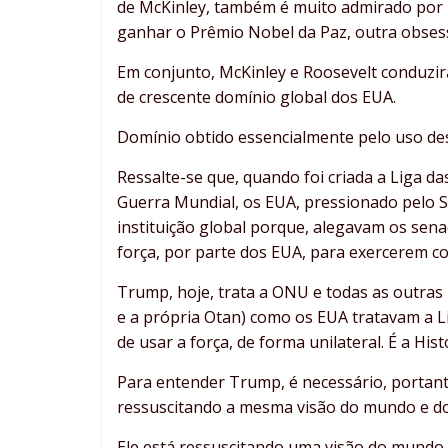
de McKinley, também é muito admirado por Tr
ganhar o Prêmio Nobel da Paz, outra obse
Em conjunto, McKinley e Roosevelt conduzi
de crescente domínio global dos EUA.
Domínio obtido essencialmente pelo uso de
Ressalte-se que, quando foi criada a Liga d
Guerra Mundial, os EUA, pressionado pelo S
instituição global porque, alegavam os senad
força, por parte dos EUA, para exercerem co
Trump, hoje, trata a ONU e todas as outras i
e a própria Otan) como os EUA tratavam a Lig
de usar a força, de forma unilateral. É a His
Para entender Trump, é necessário, portan
ressuscitando a mesma visão do mundo e do
Ele está ressuscitando uma visão do mundo 