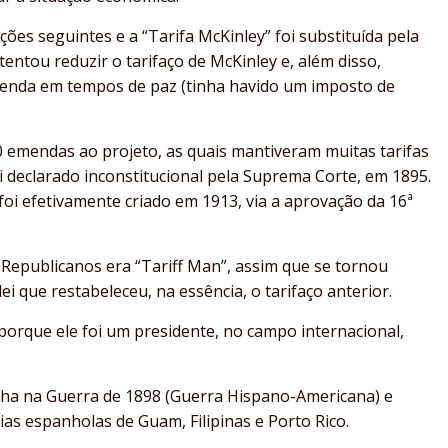
es seguintes e a “Tarifa McKinley” foi substituída pela
entou reduzir o tarifaço de McKinley e, além disso,
renda em tempos de paz (tinha havido um imposto de
 emendas ao projeto, as quais mantiveram muitas tarifas
i declarado inconstitucional pela Suprema Corte, em 1895.
oi efetivamente criado em 1913, via a aprovação da 16ª
s Republicanos era “Tariff Man”, assim que se tornou
 lei que restabeleceu, na essência, o tarifaço anterior.
orque ele foi um presidente, no campo internacional,
ha na Guerra de 1898 (Guerra Hispano-Americana) e
as espanholas de Guam, Filipinas e Porto Rico.