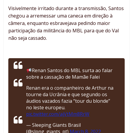
Visivelmente irritado durante a transmissão, Santos
chegou a arremessar uma caneca em direção à
câmera, enquanto esbravejava pedindo maior
participação da militância do MBL para que do Val
não seja cassado.
Renan Santos do MBL surta ao falar
sobre a cassação de Mamãe Falei
Renan era o companheiro de Arthur na
tourne da Ucrânia e que segundo os
áudios vazados fazia “tour du blonde”
no leste europeu.
pic.twitter.com/ajVtMm8RrW
— Sleeping Giants Brasil
(@slpng_giants_pt)
March 8, 2022