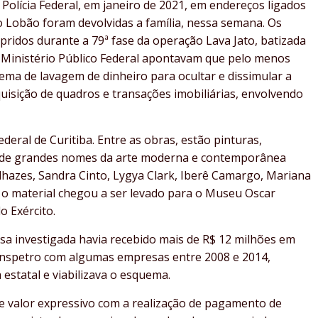
Polícia Federal, em janeiro de 2021, em endereços ligados
o Lobão foram devolvidas a família, nessa semana. Os
idos durante a 79ª fase da operação Lava Jato, batizada
o Ministério Público Federal apontavam que pelo menos
ema de lavagem de dinheiro para ocultar e dissimular a
quisição de quadros e transações imobiliárias, envolvendo
deral de Curitiba. Entre as obras, estão pinturas,
a de grandes nomes da arte moderna e contemporânea
ilhazes, Sandra Cinto, Lygya Clark, Iberê Camargo, Mariana
 o material chegou a ser levado para o Museu Oscar
o Exército.
osa investigada havia recebido mais de R$ 12 milhões em
anspetro com algumas empresas entre 2008 e 2014,
estatal e viabilizava o esquema.
e valor expressivo com a realização de pagamento de