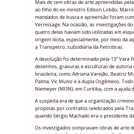
Mais de cem obras de arte apreendidas pela 
ao filho do ex-ministro Edison Lobão, Márci
mandados de busca e apreensão foram cumpr
Vernissage. Na ocasião, as investigações d
quatro delas haviam sido utilizadas em esqu
origem ilícita, especialmente, por meio da a
a Transpetro, subsidiária da Petrobras.
A devolução foi determinada pela 13ª Vara Fe
desenhos, gravuras e esculturas de autori
brasileira, como Adriana Varejão, Beatriz M
Palma, Vic Muniz e a dupla Osgêmeos. Todo
Niemeyer (MON), em Curitiba, com a ajuda d
A suspeita era de que a organização crimin
propinas por contratos celebrados pela Tr
quando Sérgio Machado era o presidente da 
Os investigados compravam obras de arte d