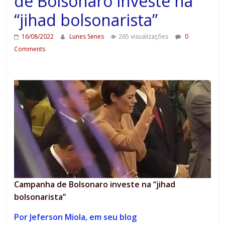
de Bolsonaro investe na
“jihad bolsonarista”
16/08/2022
Lunes Senes
265 visualizações
0
Comments
Campanha de Bolsonaro investe na “jihad
bolsonarista”
Por Jeferson Miola, em seu blog