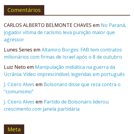
Comentários
CARLOS ALBERTO BELMONTE CHAVES
em
No Paraná,
jogador vítima de racismo leva punição maior que
agressor
Lunes Senes
em
Altamiro Borges: FAB tem contratos
milionários com firmas de Israel após o 8 de outubro
Luiz Neto
em
Manipulação midiática na guerra da
Ucrânia: Vídeo imprescindível; legendas em português
J. Cícero Alves
em
Bolsonaro disse que reza contra o
“comunismo”
J. Cícero Alves
em
Partido de Bolsonaro liderou
crescimento com janela partidária
Meta