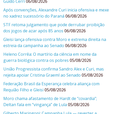
Guido Cerri
06/08/2026
Após convenções, Alexandre Curi inicia ofensiva e mexe
no xadrez sucessório do Paraná
06/08/2026
STF retoma julgamento que pode derrubar proibição
dos jogos de azar após 85 anos
06/08/2026
Gleisi lança ofensiva contra Moro e extrema direita na
estreia da campanha ao Senado
06/08/2026
Heleno Corrêa: O martírio da ciência em nome da
guerra biológica contra os pobres
05/08/2026
União Progressista confirma Sandro Alex e Curi, mas
rejeita apoiar Cristina Graeml ao Senado
05/08/2026
Federação Brasil da Esperança celebra aliança com
Requião Filho e Gleisi
05/08/2026
Moro chama afastamento de Hardt de “covardia”;
Deltan fala em “vingança” de Lula
05/08/2026
Gilberto Maringoni: Campanha Lula — reverter a