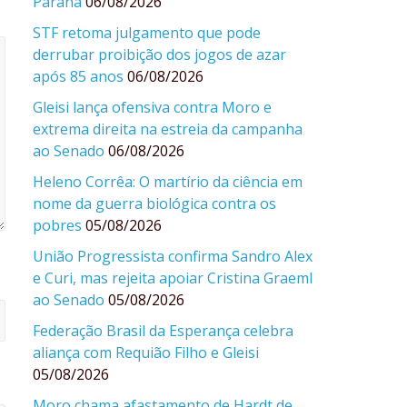
Paraná
06/08/2026
STF retoma julgamento que pode
derrubar proibição dos jogos de azar
após 85 anos
06/08/2026
Gleisi lança ofensiva contra Moro e
extrema direita na estreia da campanha
ao Senado
06/08/2026
Heleno Corrêa: O martírio da ciência em
nome da guerra biológica contra os
pobres
05/08/2026
União Progressista confirma Sandro Alex
e Curi, mas rejeita apoiar Cristina Graeml
ao Senado
05/08/2026
Federação Brasil da Esperança celebra
aliança com Requião Filho e Gleisi
05/08/2026
Moro chama afastamento de Hardt de