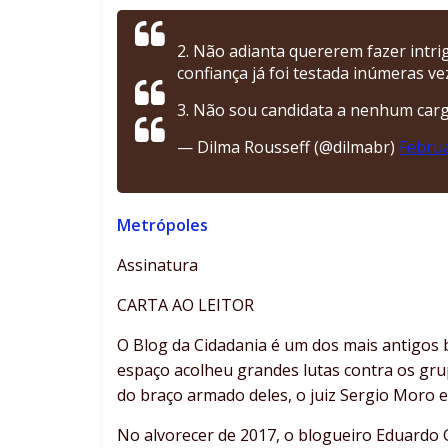
2. Não adianta quererem fazer intri
confiança já foi testada inúmeras vez
3. Não sou candidata a nenhum carg
— Dilma Rousseff (@dilmabr)
Februa
Metrópoles
Assinatura
CARTA AO LEITOR
O Blog da Cidadania é um dos mais antigos b
espaço acolheu grandes lutas contra os grup
do braço armado deles, o juiz Sergio Moro e
No alvorecer de 2017, o blogueiro Eduardo G