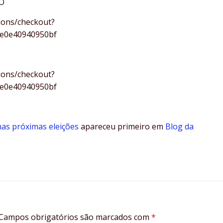
O
ions/checkout?
0e0e40940950bf
ions/checkout?
0e0e40940950bf
as próximas eleições
apareceu primeiro em
Blog da
Campos obrigatórios são marcados com
*