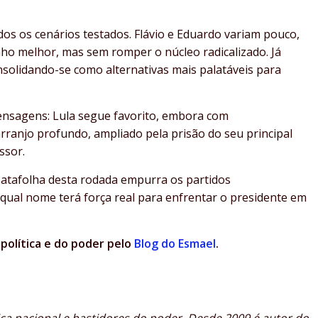
s os cenários testados. Flávio e Eduardo variam pouco,
ho melhor, mas sem romper o núcleo radicalizado. Já
onsolidando-se como alternativas mais palatáveis para
mensagens: Lula segue favorito, embora com
sarranjo profundo, ampliado pela prisão do seu principal
ssor.
Datafolha desta rodada empurra os partidos
 qual nome terá força real para enfrentar o presidente em
olítica e do poder pelo
Blog do Esmael
.
tica nacional e bastidores do poder. Desde 2009 é autor do