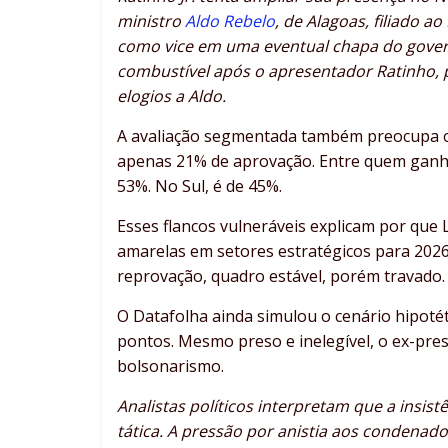
ministro
Aldo Rebelo
, de Alagoas, filiado 
como vice em uma eventual chapa do gove
combustível após o apresentador Ratinho, p
elogios a Aldo.
A avaliação segmentada também preocupa o P
apenas 21% de aprovação. Entre quem ganha
53%. No Sul, é de 45%.
Esses flancos vulneráveis explicam por qu
amarelas em setores estratégicos para 202
reprovação, quadro estável, porém travado.
O Datafolha ainda simulou o cenário hipotét
pontos. Mesmo preso e inelegível, o ex-pr
bolsonarismo.
Analistas políticos interpretam que a insis
tática. A pressão por anistia aos condenad