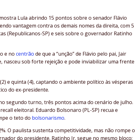
mostra Lula abrindo 15 pontos sobre o senador Flávio
endo vantagem contra os demais nomes da direita, com 5
tas (Republicanos-SP) e seis sobre o governador Ratinho
so e no
centrão
de que a “unção” de Flávio pelo pai, Jair
, nasceu sob forte rejeição e pode inviabilizar uma frente
(2) e quinta (4), captando o ambiente político às vésperas
tico do ex-presidente.
no segundo turno, três pontos acima do cenário de julho.
recall eleitoral. Eduardo Bolsonaro (PL-SP) recua e
mpe o teto do
bolsonarismo
.
42%. O paulista sustenta competitividade, mas não rompe o
nador do presidente. Ratinho Jr. segue no mesmo bloco: