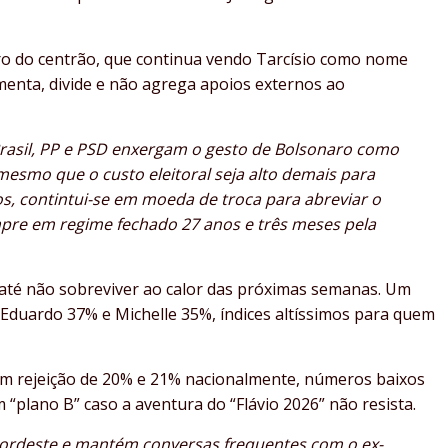
o do centrão, que continua vendo Tarcísio como nome
gmenta, divide e não agrega apoios externos ao
Brasil, PP e PSD enxergam o gesto de Bolsonaro como
esmo que o custo eleitoral seja alto demais para
, contintui-se em moeda de troca para abreviar o
pre em regime fechado 27 anos e três meses pela
 até não sobreviver ao calor das próximas semanas. Um
, Eduardo 37% e Michelle 35%, índices altíssimos para quem
ntam rejeição de 20% e 21% nacionalmente, números baixos
“plano B” caso a aventura do “Flávio 2026” não resista.
 Nordeste e mantém conversas frequentes com o ex-