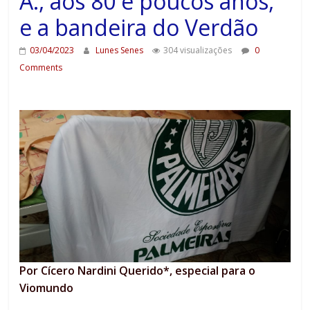
A., aos 80 e poucos anos,
e a bandeira do Verdão
03/04/2023
Lunes Senes
304 visualizações
0
Comments
Por Cícero Nardini Querido*, especial para o
Viomundo