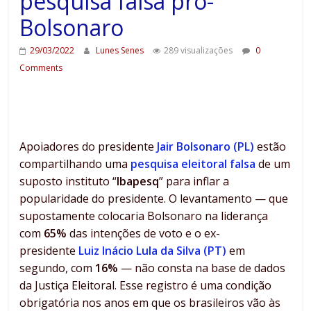
pesquisa falsa pró-
Bolsonaro
29/03/2022
Lunes Senes
289 visualizações
0
Comments
Apoiadores do presidente
Jair Bolsonaro (PL)
estão
compartilhando uma
pesquisa eleitoral falsa
de um
suposto instituto “
Ibapesq
” para inflar a
popularidade do presidente. O levantamento — que
supostamente colocaria Bolsonaro na liderança
com
65%
das intenções de voto e o ex-
presidente
Luiz Inácio Lula da Silva (PT)
em
segundo, com
16%
— não consta na base de dados
da Justiça Eleitoral. Esse registro é uma condição
obrigatória nos anos em que os brasileiros vão às