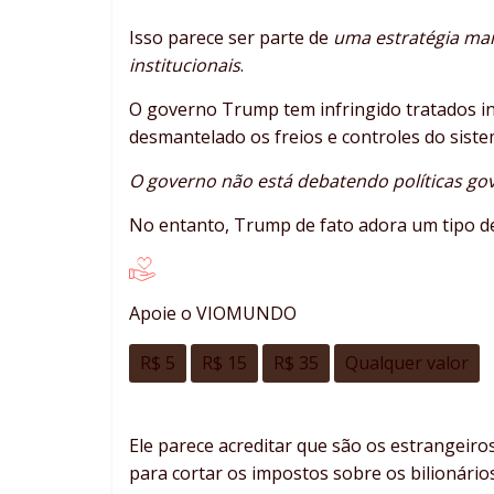
Isso parece ser parte de
uma estratégia mai
institucionais
.
O governo Trump tem infringido tratados int
desmantelado os freios e controles do sist
O governo não está debatendo políticas gov
No entanto, Trump de fato adora um tipo d
Apoie o VIOMUNDO
R$ 5
R$ 15
R$ 35
Qualquer valor
Ele parece acreditar que são os estrangeir
para cortar os impostos sobre os bilionários