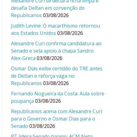
Alexandre Curi se declara ficha limpa e
desafia Deltan em convenção do
Republicanos
03/08/2026
Judith Levine: O macarthismo retornou
aos Estados Unidos
03/08/2026
Alexandre Curi confirma candidatura ao
Senado e sela apoio à chapa Sandro
Alex-Greca
03/08/2026
Osmar Dias exibe certidão do TRE antes
de Deltan e reforça vaga no
Republicanos
03/08/2026
Fernando Nogueira da Costa: Aula sobre
poupança
03/08/2026
Republicanos acena com Alexandre Curi
para o Governo e Osmar Dias para o
Senado
03/08/2026
PT lidera Senado baiano; ACM Neto