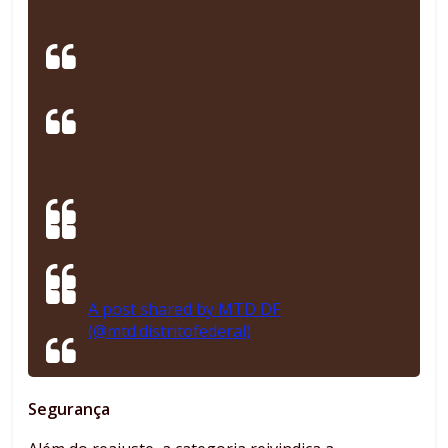
A post shared by MTD DF
(@mtd.distritofederal)
Segurança