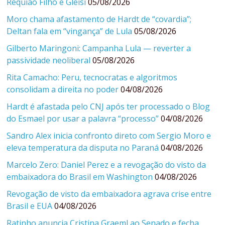
Requião Filho e Gleisi
05/08/2026
Moro chama afastamento de Hardt de “covardia”;
Deltan fala em “vingança” de Lula
05/08/2026
Gilberto Maringoni: Campanha Lula — reverter a
passividade neoliberal
05/08/2026
Rita Camacho: Peru, tecnocratas e algoritmos
consolidam a direita no poder
04/08/2026
Hardt é afastada pelo CNJ após ter processado o Blog
do Esmael por usar a palavra “processo”
04/08/2026
Sandro Alex inicia confronto direto com Sergio Moro e
eleva temperatura da disputa no Paraná
04/08/2026
Marcelo Zero: Daniel Perez e a revogação do visto da
embaixadora do Brasil em Washington
04/08/2026
Revogação de visto da embaixadora agrava crise entre
Brasil e EUA
04/08/2026
Ratinho anuncia Cristina Graeml ao Senado e fecha