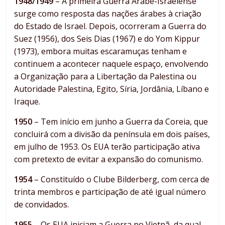
1948/1949
– A primeira Guerra Árabe-Israelense
surge como resposta das nações árabes à criação
do Estado de Israel. Depois, ocorreram a Guerra do
Suez (1956), dos Seis Dias (1967) e do Yom Kippur
(1973), embora muitas escaramuças tenham e
continuem a acontecer naquele espaço, envolvendo
a Organização para a Libertação da Palestina ou
Autoridade Palestina, Egito, Síria, Jordânia, Líbano e
Iraque.
1950
– Tem início em junho a Guerra da Coreia, que
concluirá com a divisão da península em dois países,
em julho de 1953. Os EUA terão participação ativa
com pretexto de evitar a expansão do comunismo.
1954
– Constituído o Clube Bilderberg, com cerca de
trinta membros e participação de até igual número
de convidados.
1955
– Os EUA iniciam a Guerra no Vietnã, da qual