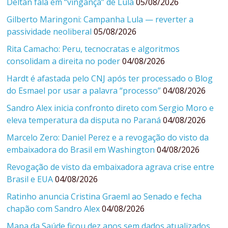
Deltan fala em “vingança” de Lula
05/08/2026
Gilberto Maringoni: Campanha Lula — reverter a
passividade neoliberal
05/08/2026
Rita Camacho: Peru, tecnocratas e algoritmos
consolidam a direita no poder
04/08/2026
Hardt é afastada pelo CNJ após ter processado o Blog
do Esmael por usar a palavra “processo”
04/08/2026
Sandro Alex inicia confronto direto com Sergio Moro e
eleva temperatura da disputa no Paraná
04/08/2026
Marcelo Zero: Daniel Perez e a revogação do visto da
embaixadora do Brasil em Washington
04/08/2026
Revogação de visto da embaixadora agrava crise entre
Brasil e EUA
04/08/2026
Ratinho anuncia Cristina Graeml ao Senado e fecha
chapão com Sandro Alex
04/08/2026
Mapa da Saúde ficou dez anos sem dados atualizados