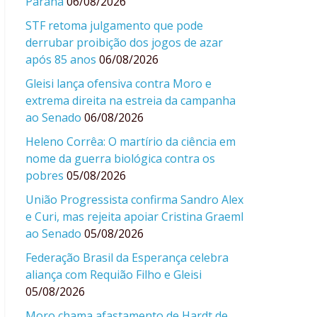
Paraná
06/08/2026
STF retoma julgamento que pode
derrubar proibição dos jogos de azar
após 85 anos
06/08/2026
Gleisi lança ofensiva contra Moro e
extrema direita na estreia da campanha
ao Senado
06/08/2026
Heleno Corrêa: O martírio da ciência em
nome da guerra biológica contra os
pobres
05/08/2026
União Progressista confirma Sandro Alex
e Curi, mas rejeita apoiar Cristina Graeml
ao Senado
05/08/2026
Federação Brasil da Esperança celebra
aliança com Requião Filho e Gleisi
05/08/2026
Moro chama afastamento de Hardt de