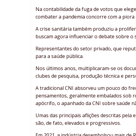
Na contabilidade da fuga de votos que elege
combater a pandemia concorre com a piora 
A crise sanitária também produziu a prolife
buscam agora influenciar o debate sobre o 
Representantes do setor privado, que repu
para a saúde pública.
Nos últimos anos, multiplicaram-se os doc
clubes de pesquisa, produção técnica e per
A tradicional CNI absorveu um pouco do fre
pensamentos, geralmente embalados sob rót
apócrifo, o apanhado da CNI sobre saúde não
Umas das principais aflições descritas pela
são, de fato, elevados e progressivos.
Em 2021, a indústria desembolsou mais de R