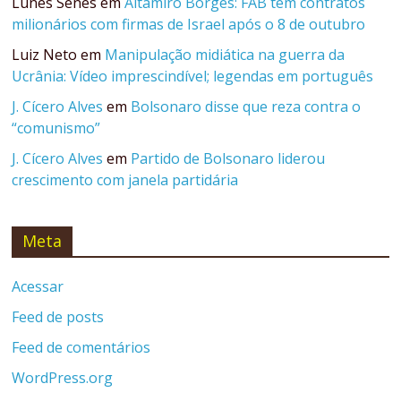
Lunes Senes
em
Altamiro Borges: FAB tem contratos
milionários com firmas de Israel após o 8 de outubro
Luiz Neto
em
Manipulação midiática na guerra da
Ucrânia: Vídeo imprescindível; legendas em português
J. Cícero Alves
em
Bolsonaro disse que reza contra o
“comunismo”
J. Cícero Alves
em
Partido de Bolsonaro liderou
crescimento com janela partidária
Meta
Acessar
Feed de posts
Feed de comentários
WordPress.org