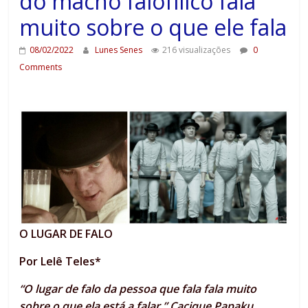
do macho falofílico fala
muito sobre o que ele fala
08/02/2022
Lunes Senes
216 visualizações
0
Comments
O LUGAR DE FALO
Por Lelê Teles*
“O lugar de falo da pessoa que fala fala muito
sobre o que ela está a falar.” Cacique Papaku