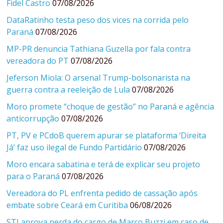
Fidel Castro
07/08/2026
DataRatinho testa peso dos vices na corrida pelo
Paraná
07/08/2026
MP-PR denuncia Tathiana Guzella por fala contra
vereadora do PT
07/08/2026
Jeferson Miola: O arsenal Trump-bolsonarista na
guerra contra a reeleição de Lula
07/08/2026
Moro promete “choque de gestão” no Paraná e agência
anticorrupção
07/08/2026
PT, PV e PCdoB querem apurar se plataforma ‘Direita
Já’ faz uso ilegal de Fundo Partidário
07/08/2026
Moro encara sabatina e terá de explicar seu projeto
para o Paraná
07/08/2026
Vereadora do PL enfrenta pedido de cassação após
embate sobre Ceará em Curitiba
06/08/2026
STJ aprova perda do cargo de Marco Buzzi em caso de