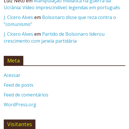
Luiz Neto
em
Manipulação midiática na guerra da
Ucrânia: Vídeo imprescindível; legendas em português
J. Cícero Alves
em
Bolsonaro disse que reza contra o
“comunismo”
J. Cícero Alves
em
Partido de Bolsonaro liderou
crescimento com janela partidária
Meta
Acessar
Feed de posts
Feed de comentários
WordPress.org
Visitantes