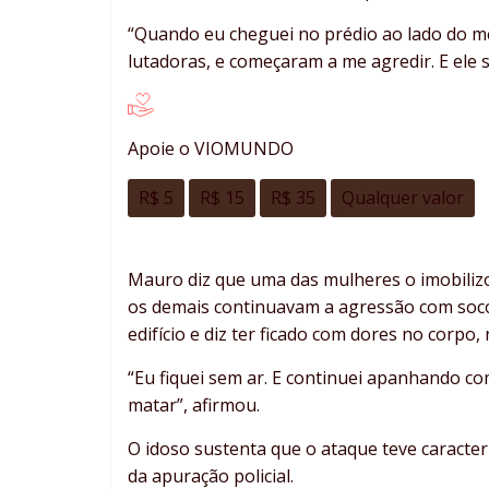
“Quando eu cheguei no prédio ao lado do m
lutadoras, e começaram a me agredir. E ele 
Apoie o VIOMUNDO
R$ 5
R$ 15
R$ 35
Qualquer valor
Mauro diz que uma das mulheres o imobili
os demais continuavam a agressão com socos
edifício e diz ter ficado com dores no corpo,
“Eu fiquei sem ar. E continuei apanhando co
matar”, afirmou.
O idoso sustenta que o ataque teve caracter
da apuração policial.