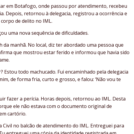
cular em Botafogo, onde passou por atendimento, recebeu
a. Depois, retornou à delegacia, registrou a ocorrência e
 corpo de delito no IML.
ou uma nova sequência de dificuldades.
4h da manhã. No local, diz ter abordado uma pessoa que
afirma que mostrou estar ferido e informou que havia sido
xame.
er? Estou todo machucado. Fui encaminhado pela delegacia
 mim, de forma fria, curto e grosso, e falou: ‘Não vou te
r fazer a perícia. Horas depois, retornou ao IML. Desta
orque ele não estava com o documento original de
em cartório.
 Civil no balcão de atendimento do IML. Entreguei para
. Eu entreguei uma cópia da identidade registrada em