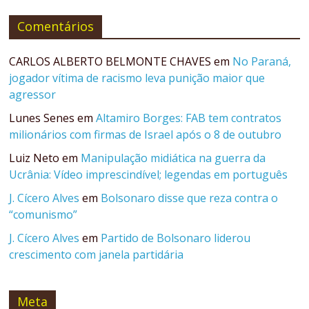
Comentários
CARLOS ALBERTO BELMONTE CHAVES
em
No Paraná,
jogador vítima de racismo leva punição maior que
agressor
Lunes Senes
em
Altamiro Borges: FAB tem contratos
milionários com firmas de Israel após o 8 de outubro
Luiz Neto
em
Manipulação midiática na guerra da
Ucrânia: Vídeo imprescindível; legendas em português
J. Cícero Alves
em
Bolsonaro disse que reza contra o
“comunismo”
J. Cícero Alves
em
Partido de Bolsonaro liderou
crescimento com janela partidária
Meta