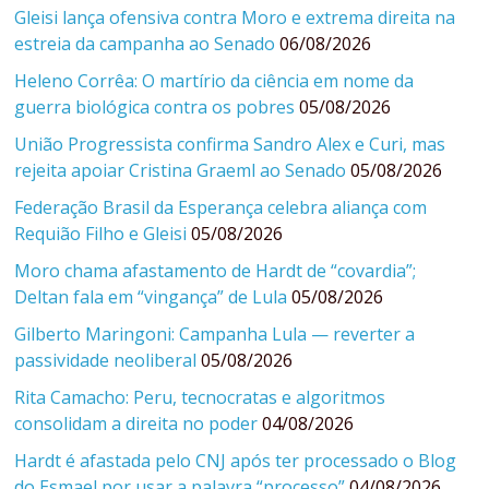
Gleisi lança ofensiva contra Moro e extrema direita na
estreia da campanha ao Senado
06/08/2026
Heleno Corrêa: O martírio da ciência em nome da
guerra biológica contra os pobres
05/08/2026
União Progressista confirma Sandro Alex e Curi, mas
rejeita apoiar Cristina Graeml ao Senado
05/08/2026
Federação Brasil da Esperança celebra aliança com
Requião Filho e Gleisi
05/08/2026
Moro chama afastamento de Hardt de “covardia”;
Deltan fala em “vingança” de Lula
05/08/2026
Gilberto Maringoni: Campanha Lula — reverter a
passividade neoliberal
05/08/2026
Rita Camacho: Peru, tecnocratas e algoritmos
consolidam a direita no poder
04/08/2026
Hardt é afastada pelo CNJ após ter processado o Blog
do Esmael por usar a palavra “processo”
04/08/2026