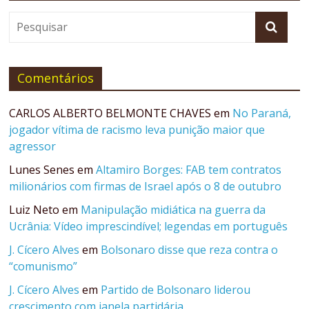
Comentários
CARLOS ALBERTO BELMONTE CHAVES
em
No Paraná,
jogador vítima de racismo leva punição maior que
agressor
Lunes Senes
em
Altamiro Borges: FAB tem contratos
milionários com firmas de Israel após o 8 de outubro
Luiz Neto
em
Manipulação midiática na guerra da
Ucrânia: Vídeo imprescindível; legendas em português
J. Cícero Alves
em
Bolsonaro disse que reza contra o
“comunismo”
J. Cícero Alves
em
Partido de Bolsonaro liderou
crescimento com janela partidária