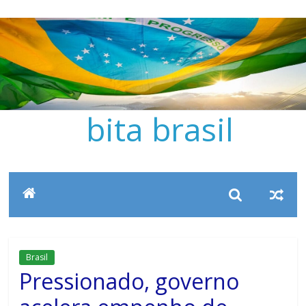
Pular
para
o
conteúdo
bita brasil
Brasil
Pressionado, governo