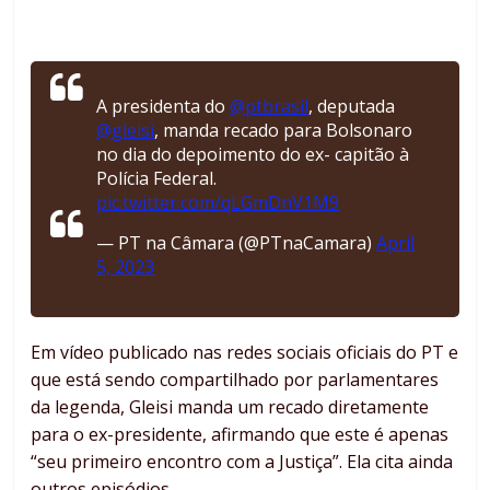
A presidenta do
@ptbrasil
, deputada
@gleisi
, manda recado para Bolsonaro
no dia do depoimento do ex- capitão à
Polícia Federal.
pic.twitter.com/qLGmDnV1M9
— PT na Câmara (@PTnaCamara)
April
5, 2023
Em vídeo publicado nas redes sociais oficiais do PT e
que está sendo compartilhado por parlamentares
da legenda, Gleisi manda um recado diretamente
para o ex-presidente, afirmando que este é apenas
“seu primeiro encontro com a Justiça”. Ela cita ainda
outros episódios