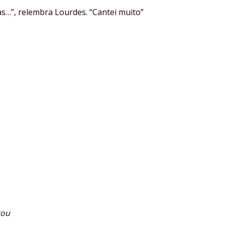
as…”, relembra Lourdes. “Cantei muito”
çou