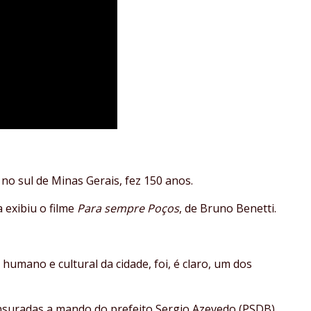
o sul de Minas Gerais, fez 150 anos.
 exibiu o filme
Para sempre Poços
, de Bruno Benetti.
 humano e cultural da cidade, foi, é claro, um dos
ensuradas a mando do prefeito Sergio Azevedo (PSDB),