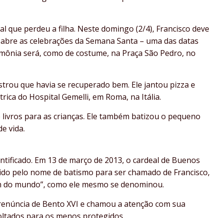
al que perdeu a filha. Neste domingo (2/4), Francisco deve
 abre as celebrações da Semana Santa – uma das datas
rimônia será, como de costume, na Praça São Pedro, no
strou que havia se recuperado bem. Ele jantou pizza e
trica do Hospital Gemelli, em Roma, na Itália.
e livros para as crianças. Ele também batizou o pequeno
e vida.
ntificado. Em 13 de março de 2013, o cardeal de Buenos
cido pelo nome de batismo para ser chamado de Francisco,
im do mundo”, como ele mesmo se denominou.
renúncia de Bento XVI e chamou a atenção com sua
oltados para os menos protegidos.