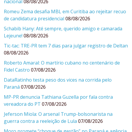
nacional
08/08/2026
Romeu Zema desafia MBL em Curitiba ao rejeitar recuo
de candidatura presidencial
08/08/2026
Schabib Hany: Até sempre, querido amigo e camarada
Lejeune!
08/08/2026
Tic-tac: TRE-PR tem 7 dias para julgar registro de Deltan
08/08/2026
Roberto Amaral: O martírio cubano no centenário de
Fidel Castro
07/08/2026
DataRatinho testa peso dos vices na corrida pelo
Paraná
07/08/2026
MP-PR denuncia Tathiana Guzella por fala contra
vereadora do PT
07/08/2026
Jeferson Miola: O arsenal Trump-bolsonarista na
guerra contra a reeleição de Lula
07/08/2026
Moro promete “choque de gestão” no Paraná e agência