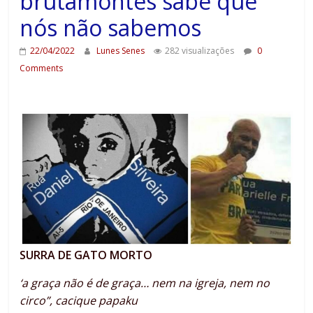
brutamontes sabe que
nós não sabemos
22/04/2022
Lunes Senes
282 visualizações
0
Comments
SURRA DE GATO MORTO
‘a graça não é de graça… nem na igreja, nem no
circo”, cacique papaku