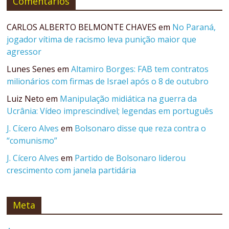
Comentários
CARLOS ALBERTO BELMONTE CHAVES
em
No Paraná,
jogador vítima de racismo leva punição maior que
agressor
Lunes Senes
em
Altamiro Borges: FAB tem contratos
milionários com firmas de Israel após o 8 de outubro
Luiz Neto
em
Manipulação midiática na guerra da
Ucrânia: Vídeo imprescindível; legendas em português
J. Cícero Alves
em
Bolsonaro disse que reza contra o
“comunismo”
J. Cícero Alves
em
Partido de Bolsonaro liderou
crescimento com janela partidária
Meta