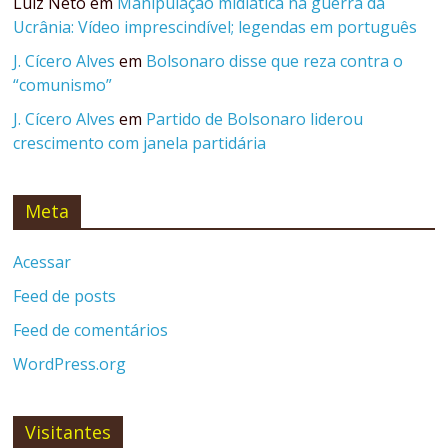
Luiz Neto
em
Manipulação midiática na guerra da
Ucrânia: Vídeo imprescindível; legendas em português
J. Cícero Alves
em
Bolsonaro disse que reza contra o
“comunismo”
J. Cícero Alves
em
Partido de Bolsonaro liderou
crescimento com janela partidária
Meta
Acessar
Feed de posts
Feed de comentários
WordPress.org
Visitantes