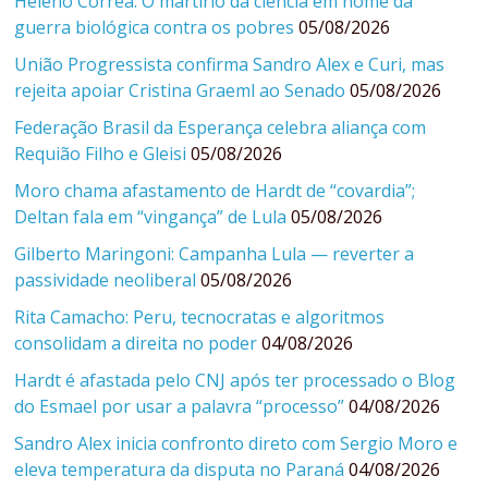
Heleno Corrêa: O martírio da ciência em nome da
guerra biológica contra os pobres
05/08/2026
União Progressista confirma Sandro Alex e Curi, mas
rejeita apoiar Cristina Graeml ao Senado
05/08/2026
Federação Brasil da Esperança celebra aliança com
Requião Filho e Gleisi
05/08/2026
Moro chama afastamento de Hardt de “covardia”;
Deltan fala em “vingança” de Lula
05/08/2026
Gilberto Maringoni: Campanha Lula — reverter a
passividade neoliberal
05/08/2026
Rita Camacho: Peru, tecnocratas e algoritmos
consolidam a direita no poder
04/08/2026
Hardt é afastada pelo CNJ após ter processado o Blog
do Esmael por usar a palavra “processo”
04/08/2026
Sandro Alex inicia confronto direto com Sergio Moro e
eleva temperatura da disputa no Paraná
04/08/2026