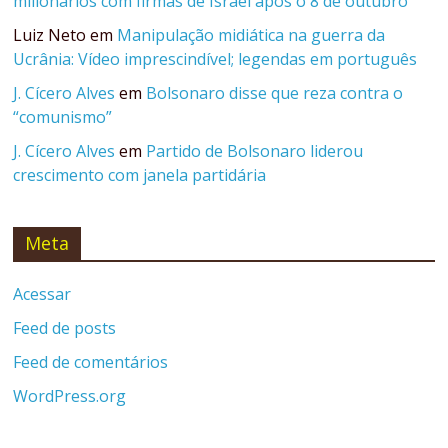
milionários com firmas de Israel após o 8 de outubro
Luiz Neto
em
Manipulação midiática na guerra da
Ucrânia: Vídeo imprescindível; legendas em português
J. Cícero Alves
em
Bolsonaro disse que reza contra o
“comunismo”
J. Cícero Alves
em
Partido de Bolsonaro liderou
crescimento com janela partidária
Meta
Acessar
Feed de posts
Feed de comentários
WordPress.org