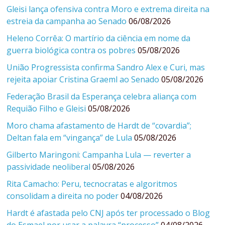
Gleisi lança ofensiva contra Moro e extrema direita na
estreia da campanha ao Senado
06/08/2026
Heleno Corrêa: O martírio da ciência em nome da
guerra biológica contra os pobres
05/08/2026
União Progressista confirma Sandro Alex e Curi, mas
rejeita apoiar Cristina Graeml ao Senado
05/08/2026
Federação Brasil da Esperança celebra aliança com
Requião Filho e Gleisi
05/08/2026
Moro chama afastamento de Hardt de “covardia”;
Deltan fala em “vingança” de Lula
05/08/2026
Gilberto Maringoni: Campanha Lula — reverter a
passividade neoliberal
05/08/2026
Rita Camacho: Peru, tecnocratas e algoritmos
consolidam a direita no poder
04/08/2026
Hardt é afastada pelo CNJ após ter processado o Blog
do Esmael por usar a palavra “processo”
04/08/2026