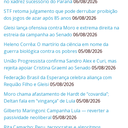
no xadrez sucessório do Paraná
06/08/2026
STF retoma julgamento que pode derrubar proibição
dos jogos de azar após 85 anos
06/08/2026
Gleisi lança ofensiva contra Moro e extrema direita na
estreia da campanha ao Senado
06/08/2026
Heleno Corrêa: O martírio da ciência em nome da
guerra biológica contra os pobres
05/08/2026
União Progressista confirma Sandro Alex e Curi, mas
rejeita apoiar Cristina Graeml ao Senado
05/08/2026
Federação Brasil da Esperança celebra aliança com
Requião Filho e Gleisi
05/08/2026
Moro chama afastamento de Hardt de “covardia”;
Deltan fala em “vingança” de Lula
05/08/2026
Gilberto Maringoni: Campanha Lula — reverter a
passividade neoliberal
05/08/2026
Rita Camacho: Peru, tecnocratas e algoritmos