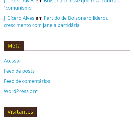
J. Cícero Alves
em
Bolsonaro disse que reza contra o
“comunismo”
J. Cícero Alves
em
Partido de Bolsonaro liderou
crescimento com janela partidária
Meta
Acessar
Feed de posts
Feed de comentários
WordPress.org
Visitantes