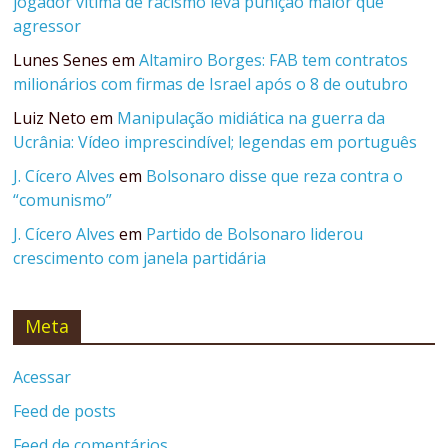
jogador vítima de racismo leva punição maior que
agressor
Lunes Senes
em
Altamiro Borges: FAB tem contratos
milionários com firmas de Israel após o 8 de outubro
Luiz Neto
em
Manipulação midiática na guerra da
Ucrânia: Vídeo imprescindível; legendas em português
J. Cícero Alves
em
Bolsonaro disse que reza contra o
“comunismo”
J. Cícero Alves
em
Partido de Bolsonaro liderou
crescimento com janela partidária
Meta
Acessar
Feed de posts
Feed de comentários