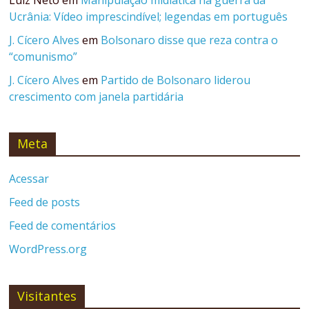
Luiz Neto
em
Manipulação midiática na guerra da
Ucrânia: Vídeo imprescindível; legendas em português
J. Cícero Alves
em
Bolsonaro disse que reza contra o
“comunismo”
J. Cícero Alves
em
Partido de Bolsonaro liderou
crescimento com janela partidária
Meta
Acessar
Feed de posts
Feed de comentários
WordPress.org
Visitantes