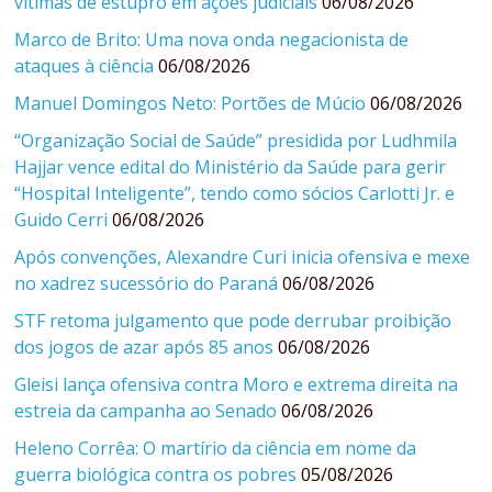
vítimas de estupro em ações judiciais
06/08/2026
Marco de Brito: Uma nova onda negacionista de
ataques à ciência
06/08/2026
Manuel Domingos Neto: Portões de Múcio
06/08/2026
“Organização Social de Saúde” presidida por Ludhmila
Hajjar vence edital do Ministério da Saúde para gerir
“Hospital Inteligente”, tendo como sócios Carlotti Jr. e
Guido Cerri
06/08/2026
Após convenções, Alexandre Curi inicia ofensiva e mexe
no xadrez sucessório do Paraná
06/08/2026
STF retoma julgamento que pode derrubar proibição
dos jogos de azar após 85 anos
06/08/2026
Gleisi lança ofensiva contra Moro e extrema direita na
estreia da campanha ao Senado
06/08/2026
Heleno Corrêa: O martírio da ciência em nome da
guerra biológica contra os pobres
05/08/2026