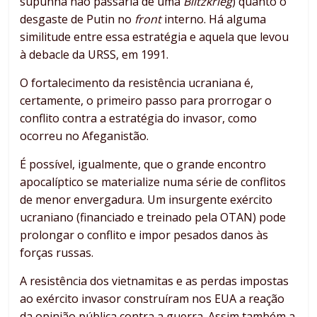
supunha não passaria de uma
Blitzkrieg
) quanto o
desgaste de Putin no
front
interno. Há alguma
similitude entre essa estratégia e aquela que levou
à debacle da URSS, em 1991.
O fortalecimento da resistência ucraniana é,
certamente, o primeiro passo para prorrogar o
conflito contra a estratégia do invasor, como
ocorreu no Afeganistão.
É possível, igualmente, que o grande encontro
apocalíptico se materialize numa série de conflitos
de menor envergadura. Um insurgente exército
ucraniano (financiado e treinado pela OTAN) pode
prolongar o conflito e impor pesados danos às
forças russas.
A resistência dos vietnamitas e as perdas impostas
ao exército invasor construíram nos EUA a reação
da opinião pública contra a guerra. Assim também a