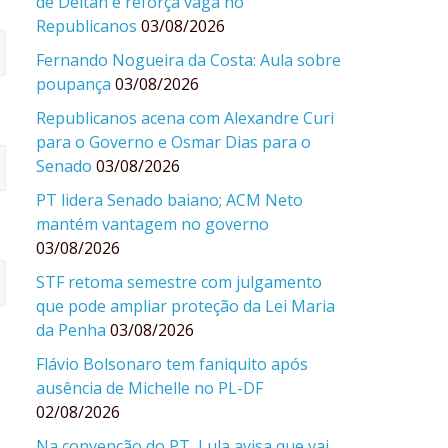
de Deltan e reforça vaga no
Republicanos
03/08/2026
Fernando Nogueira da Costa: Aula sobre
poupança
03/08/2026
Republicanos acena com Alexandre Curi
para o Governo e Osmar Dias para o
Senado
03/08/2026
PT lidera Senado baiano; ACM Neto
mantém vantagem no governo
03/08/2026
STF retoma semestre com julgamento
que pode ampliar proteção da Lei Maria
da Penha
03/08/2026
Flávio Bolsonaro tem faniquito após
ausência de Michelle no PL-DF
02/08/2026
Na convenção do PT, Lula avisa que vai