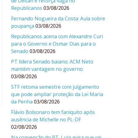
de Deltan e reforça vaga no
Republicanos
03/08/2026
Fernando Nogueira da Costa: Aula sobre
poupança
03/08/2026
Republicanos acena com Alexandre Curi
para o Governo e Osmar Dias para o
Senado
03/08/2026
PT lidera Senado baiano; ACM Neto
mantém vantagem no governo
03/08/2026
STF retoma semestre com julgamento
que pode ampliar proteção da Lei Maria
da Penha
03/08/2026
Flávio Bolsonaro tem faniquito após
ausência de Michelle no PL-DF
02/08/2026
Na convenção do PT, Lula avisa que vai