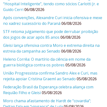
“Hospital Inteligente”, tendo como sócios Carlotti Jr. e
Guido Cerri
06/08/2026
Após convenções, Alexandre Curi inicia ofensiva e mexe
no xadrez sucessório do Paraná
06/08/2026
STF retoma julgamento que pode derrubar proibição
dos jogos de azar após 85 anos
06/08/2026
Gleisi lança ofensiva contra Moro e extrema direita na
estreia da campanha ao Senado
06/08/2026
Heleno Corrêa: O martírio da ciência em nome da
guerra biológica contra os pobres
05/08/2026
União Progressista confirma Sandro Alex e Curi, mas
rejeita apoiar Cristina Graeml ao Senado
05/08/2026
Federação Brasil da Esperança celebra aliança com
Requião Filho e Gleisi
05/08/2026
Moro chama afastamento de Hardt de “covardia”;
Deltan fala em “vingança” de Lula
05/08/2026