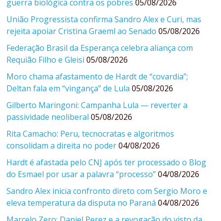
guerra biológica contra os pobres
05/08/2026
União Progressista confirma Sandro Alex e Curi, mas
rejeita apoiar Cristina Graeml ao Senado
05/08/2026
Federação Brasil da Esperança celebra aliança com
Requião Filho e Gleisi
05/08/2026
Moro chama afastamento de Hardt de “covardia”;
Deltan fala em “vingança” de Lula
05/08/2026
Gilberto Maringoni: Campanha Lula — reverter a
passividade neoliberal
05/08/2026
Rita Camacho: Peru, tecnocratas e algoritmos
consolidam a direita no poder
04/08/2026
Hardt é afastada pelo CNJ após ter processado o Blog
do Esmael por usar a palavra “processo”
04/08/2026
Sandro Alex inicia confronto direto com Sergio Moro e
eleva temperatura da disputa no Paraná
04/08/2026
Marcelo Zero: Daniel Perez e a revogação do visto da