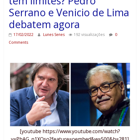
tem limites? Pedro
Serrano e Venicio de Lima
debatem agora
17/02/2022
Lunes Senes
192 visualizações
0
Comments
[youtube https://www.youtube.com/watch?
v=PhAG_n1XQso?feature=oembed&w=500&h=281]