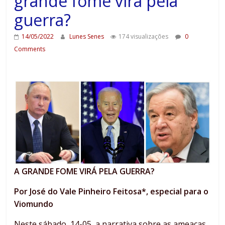
grande fome virá pela
guerra?
14/05/2022
Lunes Senes
174 visualizações
0
Comments
A GRANDE FOME VIRÁ PELA GUERRA?
Por José do Vale Pinheiro Feitosa*, especial para o
Viomundo
Neste sábado, 14-05, a narrativa sobre as ameaças